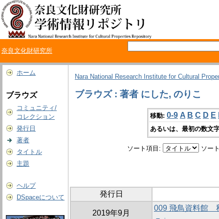
奈良文化財研究所
ホーム
Nara National Research Institute for Cultural Prope
ブラウズ : 著者 にした, のりこ
ブラウズ
コミュニティ/
0-9
A
B
C
D
E
移動:
コレクション
発行日
あるいは、最初の数文字
著者
ソート項目:
ソート
タイトル
主題
ヘルプ
発行日
DSpaceについて
009 飛鳥資料館
2019年9月
－」