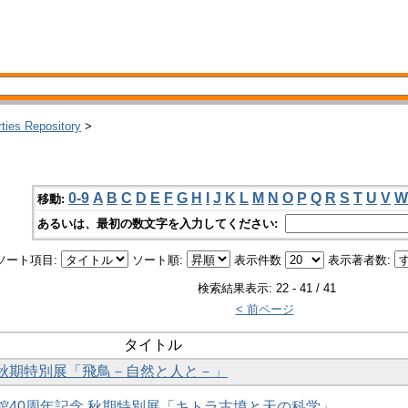
rties Repository
>
0-9
A
B
C
D
E
F
G
H
I
J
K
L
M
N
O
P
Q
R
S
T
U
V
W
移動:
あるいは、最初の数文字を入力してください:
ソート項目:
ソート順:
表示件数
表示著者数:
検索結果表示: 22 - 41 / 41
< 前ページ
タイトル
 秋期特別展「飛鳥－自然と人と－」
開館40周年記念 秋期特別展「キトラ古墳と天の科学」