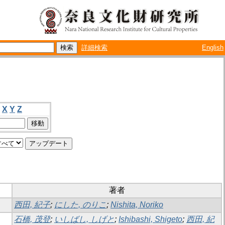
詳細検索
English
X
Y
Z
著者
西田, 紀子
;
にした, のりこ
;
Nishita, Noriko
石橋, 茂登
;
いしばし, しげと
;
Ishibashi, Shigeto
;
西田, 紀