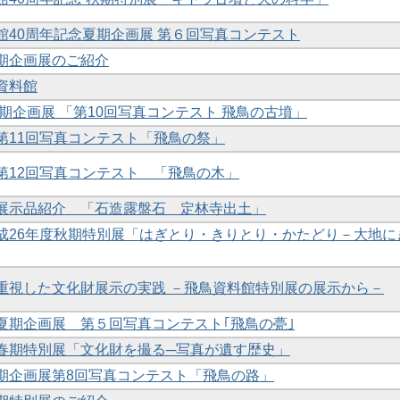
開館40周年記念夏期企画展 第６回写真コンテスト
冬期企画展のご紹介
鳥資料館
 夏期企画展 「第10回写真コンテスト 飛鳥の古墳」
 第11回写真コンテスト「飛鳥の祭」
 第12回写真コンテスト 「飛鳥の木」
館 展示品紹介 「石造露盤石 定林寺出土」
館平成26年度秋期特別展「はぎとり・きりとり・かたどり－大地に
解を重視した文化財展示の実践 －飛鳥資料館特別展の展示から－
 夏期企画展 第５回写真コンテスト｢飛鳥の甍｣
 春期特別展「文化財を撮る─写真が遺す歴史」
夏期企画展第8回写真コンテスト「飛鳥の路」