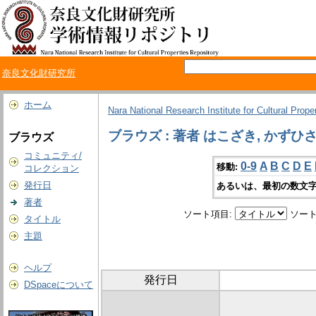
奈良文化財研究所
ホーム
Nara National Research Institute for Cultural Prope
ブラウズ : 著者 はこざき, かずひ
ブラウズ
コミュニティ/
0-9
A
B
C
D
E
移動:
コレクション
発行日
あるいは、最初の数文字
著者
ソート項目:
ソート
タイトル
主題
ヘルプ
発行日
DSpaceについて