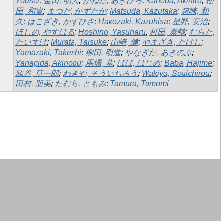
Yousei
;
金田, 明大
;
かねだ, あきひろ
;
Kaneda, Akihiro
;
松
田, 和貴
;
まつだ, かずたか
;
Matsuda, Kazutaka
;
箱崎, 和
久
;
はこざき, かずひさ
;
Hakozaki, Kazuhisa
;
星野, 安治
;
ほしの, やすはる
;
Hoshino, Yasuharu
;
村田, 泰輔
;
むらた,
たいすけ
;
Murata, Taisuke
;
山崎, 健
;
やまざき, たけし
;
Yamazaki, Takeshi
;
柳田, 明進
;
やなぎだ, あきのぶ
;
Yanagida, Akinobu
;
馬場, 基
;
ばば, はじめ
;
Baba, Hajime
;
脇谷, 草一郎
;
わきや, そういちろう
;
Wakiya, Souichirou
;
田村, 朋美
;
たむら, ともみ
;
Tamura, Tomomi