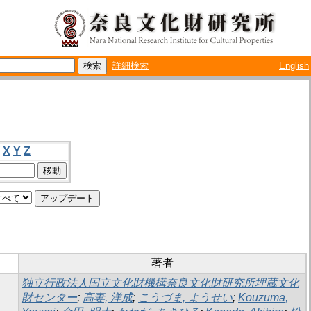
詳細検索
English
X
Y
Z
著者
独立行政法人国立文化財機構奈良文化財研究所埋蔵文化
財センター
;
高妻, 洋成
;
こうづま, ようせい
;
Kouzuma,