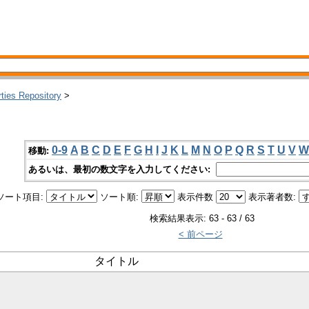
rties Repository
>
さ
0-9
A
B
C
D
E
F
G
H
I
J
K
L
M
N
O
P
Q
R
S
T
U
V
W
移動:
あるいは、最初の数文字を入力してください:
ソート項目:
ソート順:
表示件数
表示著者数:
検索結果表示: 63 - 63 / 63
< 前ページ
タイトル