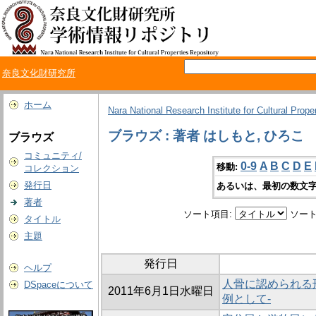
奈良文化財研究所
ホーム
Nara National Research Institute for Cultural Prope
ブラウズ : 著者 はしもと, ひろこ
ブラウズ
コミュニティ/
0-9
A
B
C
D
E
移動:
コレクション
発行日
あるいは、最初の数文字
著者
ソート項目:
ソート
タイトル
主題
発行日
ヘルプ
人骨に認められる
DSpaceについて
2011年6月1日水曜日
例として‐