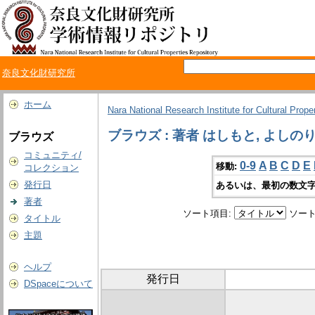
奈良文化財研究所
ホーム
Nara National Research Institute for Cultural Prope
ブラウズ : 著者 はしもと, よしの
ブラウズ
コミュニティ/
0-9
A
B
C
D
E
移動:
コレクション
発行日
あるいは、最初の数文字
著者
ソート項目:
ソート
タイトル
主題
ヘルプ
発行日
DSpaceについて