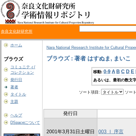
奈良文化財研究所
ホーム
Nara National Research Institute for Cultural Prope
ブラウズ : 著者 はすぬま, まいこ
ブラウズ
コミュニティ/
0-9
A
B
C
D
E
移動:
コレクション
発行日
あるいは、最初の数文字
著者
ソート項目:
ソート
タイトル
主題
発行日
ヘルプ
DSpaceについて
2001年3月31日土曜日
003 Ⅰ 序言