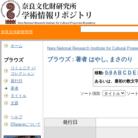
奈良文化財研究所
ホーム
Nara National Research Institute for Cultural Prope
ブラウズ : 著者 はやし, まさのり
ブラウズ
コミュニティ/
0-9
A
B
C
D
E
移動:
コレクション
発行日
あるいは、最初の数文字
著者
ソート項目:
ソート
タイトル
主題
ヘルプ
発行日
DSpaceについて