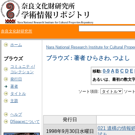
奈良文化財研究所
ホーム
Nara National Research Institute for Cultural Prope
ブラウズ : 著者 ひらさわ, つよし
ブラウズ
コミュニティ/
0-9
A
B
C
D
E
移動:
コレクション
発行日
あるいは、最初の数文字
著者
ソート項目:
ソート
タイトル
主題
ヘルプ
発行日
DSpaceについて
021 遺構の情報
1998年9月30日水曜日
試み