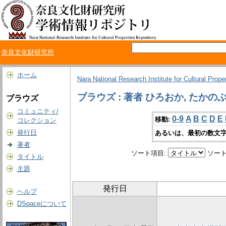
奈良文化財研究所
ホーム
Nara National Research Institute for Cultural Prope
ブラウズ : 著者 ひろおか, たかの
ブラウズ
コミュニティ/
0-9
A
B
C
D
E
移動:
コレクション
発行日
あるいは、最初の数文字
著者
ソート項目:
ソート
タイトル
主題
発行日
ヘルプ
DSpaceについて