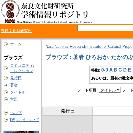
奈良文化財研究所
ホーム
Nara National Research Institute for Cultural Prope
ブラウズ : 著者 ひろおか, たかの
ブラウズ
コミュニティ/
0-9
A
B
C
D
E
移動:
コレクション
発行日
あるいは、最初の数文字
著者
ソート項目:
ソート
タイトル
主題
発行日
ヘルプ
DSpaceについて