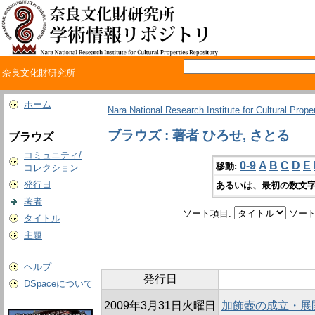
奈良文化財研究所
ホーム
Nara National Research Institute for Cultural Prope
ブラウズ : 著者 ひろせ, さとる
ブラウズ
コミュニティ/
0-9
A
B
C
D
E
移動:
コレクション
発行日
あるいは、最初の数文字
著者
ソート項目:
ソート
タイトル
主題
ヘルプ
発行日
DSpaceについて
2009年3月31日火曜日
加飾壺の成立・展