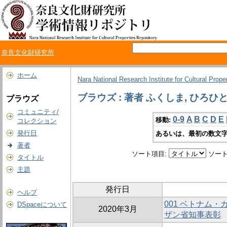
奈良文化財研究所
ホーム
Nara National Research Institute for Cultural Prope
ブラウズ : 著者 ふくしま, ひろひ
ブラウズ
コミュニティ/
0-9
A
B
C
D
E
移動:
コレクション
発行日
あるいは、最初の数文字
著者
ソート項目:
ソート
タイトル
主題
発行日
ヘルプ
001 ベトナム
DSpaceについて
2020年3月
ザン省知事表彰