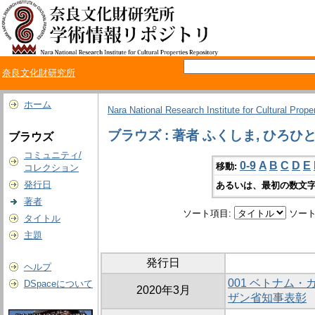
奈良文化財研究所
ホーム
Nara National Research Institute for Cultural Prope
ブラウズ : 著者 ふくしま, ひろひ
ブラウズ
コミュニティ/
0-9
A
B
C
D
E
移動:
コレクション
発行日
あるいは、最初の数文字
著者
ソート項目:
ソート
タイトル
主題
発行日
ヘルプ
001 ベトナム
DSpaceについて
2020年3月
ザン省知事表彰