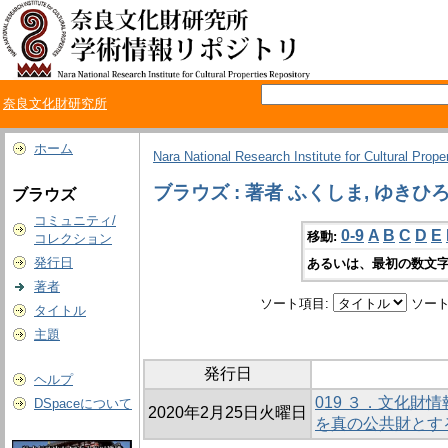
奈良文化財研究所
ホーム
Nara National Research Institute for Cultural Prope
ブラウズ : 著者 ふくしま, ゆきひ
ブラウズ
コミュニティ/
0-9
A
B
C
D
E
移動:
コレクション
発行日
あるいは、最初の数文字
著者
ソート項目:
ソート
タイトル
主題
発行日
ヘルプ
019 ３．文化財
DSpaceについて
2020年2月25日火曜日
を真の公共財とす