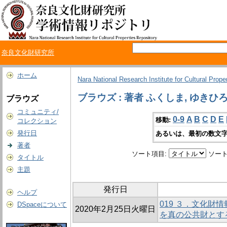
奈良文化財研究所
ホーム
Nara National Research Institute for Cultural Prope
ブラウズ : 著者 ふくしま, ゆきひ
ブラウズ
コミュニティ/
0-9
A
B
C
D
E
移動:
コレクション
発行日
あるいは、最初の数文字
著者
ソート項目:
ソート
タイトル
主題
発行日
ヘルプ
019 ３．文化財
DSpaceについて
2020年2月25日火曜日
を真の公共財とす