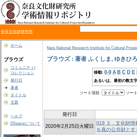
奈良文化財研究所
ホーム
Nara National Research Institute for Cultural Prope
ブラウズ : 著者 ふくしま, ゆきひ
ブラウズ
コミュニティ/
0-9
A
B
C
D
E
移動:
コレクション
発行日
あるいは、最初の数文字
著者
ソート項目:
ソート
タイトル
主題
発行日
ヘルプ
019 ３．文化財
DSpaceについて
2020年2月25日火曜日
を真の公共財とす