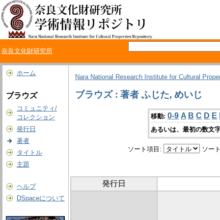
奈良文化財研究所
ホーム
Nara National Research Institute for Cultural Prope
ブラウズ : 著者 ふじた, めいじ
ブラウズ
コミュニティ/
0-9
A
B
C
D
E
移動:
コレクション
発行日
あるいは、最初の数文字
著者
ソート項目:
ソート
タイトル
主題
発行日
ヘルプ
DSpaceについて