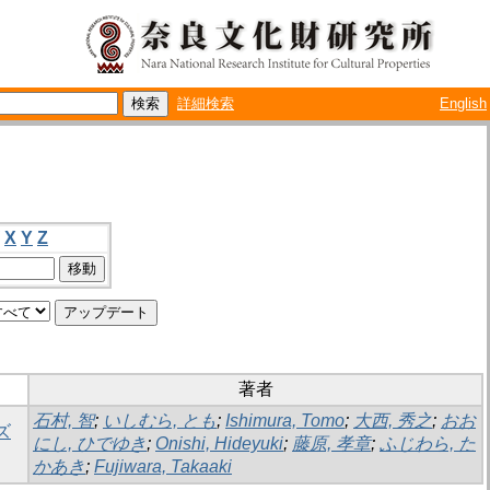
詳細検索
English
X
Y
Z
著者
石村, 智
;
いしむら, とも
;
Ishimura, Tomo
;
大西, 秀之
;
おお
ズ
にし, ひでゆき
;
Onishi, Hideyuki
;
藤原, 孝章
;
ふじわら, た
かあき
;
Fujiwara, Takaaki