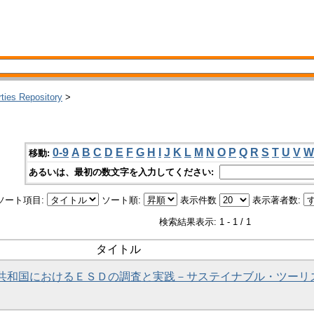
rties Repository
>
き
0-9
A
B
C
D
E
F
G
H
I
J
K
L
M
N
O
P
Q
R
S
T
U
V
W
移動:
あるいは、最初の数文字を入力してください:
ソート項目:
ソート順:
表示件数
表示著者数:
検索結果表示: 1 - 1 / 1
タイトル
諸島共和国におけるＥＳＤの調査と実践－サステイナブル・ツーリ