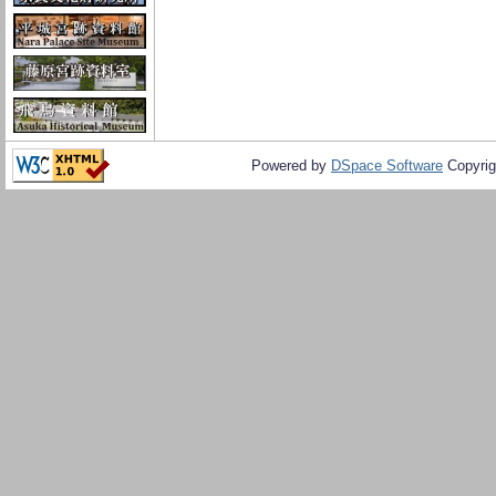
Powered by
DSpace Software
Copyrig