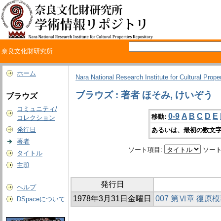
奈良文化財研究所
ホーム
Nara National Research Institute for Cultural Prope
ブラウズ : 著者 ほそみ, けいぞう
ブラウズ
コミュニティ/
0-9
A
B
C
D
E
移動:
コレクション
発行日
あるいは、最初の数文字
著者
ソート項目:
ソート
タイトル
主題
発行日
ヘルプ
1978年3月31日金曜日
007 第Ⅵ章 復原
DSpaceについて