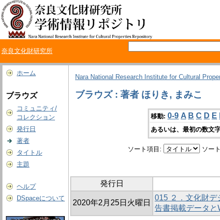
奈良文化財研究所
ホーム
Nara National Research Institute for Cultural Prope
ブラウズ : 著者 ほりき, まみこ
ブラウズ
コミュニティ/
0-9
A
B
C
D
E
移動:
コレクション
発行日
あるいは、最初の数文字
著者
ソート項目:
ソート
タイトル
主題
発行日
ヘルプ
015 ２．文化財
DSpaceについて
2020年2月25日火曜日
告書掲載データと