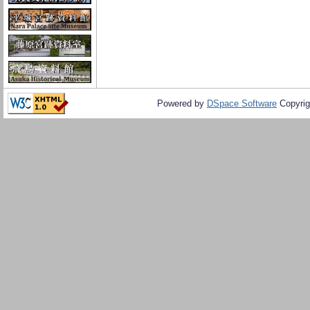
Powered by
DSpace Software
Copyrig