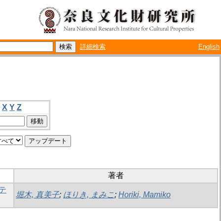
詳細検索
English
X
Y
Z
著者
テ
堀木, 真美子
;
ほりき, まみこ
;
Horiki, Mamiko