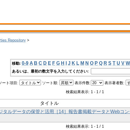
rties Repository
>
0-9
A
B
C
D
E
F
G
H
I
J
K
L
M
N
O
P
Q
R
S
T
U
V
W
移動:
あるいは、最初の数文字を入力してください:
ソート項目:
ソート順:
表示件数
表示著者数:
検索結果表示: 1 - 1 / 1
タイトル
デジタルデータの保管と活用［14］報告書掲載データとWebコン
検索結果表示: 1 - 1 / 1