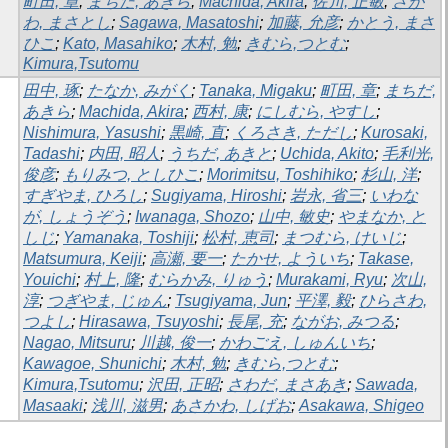
町田, 章
;
まちだ, あきら
;
Machida, Akira
;
佐川, 正敏
;
さが
わ, まさとし
;
Sagawa, Masatoshi
;
加藤, 允彦
;
かとう, まさ
ひこ
;
Kato, Masahiko
;
木村, 勉
;
きむら,つとむ
;
Kimura,Tsutomu
田中, 琢
;
たなか, みがく
;
Tanaka, Migaku
;
町田, 章
;
まちだ,
あきら
;
Machida, Akira
;
西村, 康
;
にしむら, やすし
;
Nishimura, Yasushi
;
黒崎, 直
;
くろさき, ただし
;
Kurosaki,
Tadashi
;
内田, 昭人
;
うちだ, あきと
;
Uchida, Akito
;
毛利光,
俊彦
;
もりみつ, としひこ
;
Morimitsu, Toshihiko
;
杉山, 洋
;
すぎやま, ひろし
;
Sugiyama, Hiroshi
;
岩永, 省三
;
いわな
が, しょうぞう
;
Iwanaga, Shozo
;
山中, 敏史
;
やまなか, と
しじ
;
Yamanaka, Toshiji
;
松村, 恵司
;
まつむら, けいじ
;
Matsumura, Keiji
;
高瀬, 要一
;
たかせ, よういち
;
Takase,
Youichi
;
村上, 隆
;
むらかみ, りゅう
;
Murakami, Ryu
;
次山,
淳
;
つぎやま, じゅん
;
Tsugiyama, Jun
;
平澤, 毅
;
ひらさわ,
つよし
;
Hirasawa, Tsuyoshi
;
長尾, 充
;
ながお, みつる
;
Nagao, Mitsuru
;
川越, 俊一
;
かわごえ, しゅんいち
;
Kawagoe, Shunichi
;
木村, 勉
;
きむら,つとむ
;
Kimura,Tsutomu
;
沢田, 正昭
;
さわだ, まさあき
;
Sawada,
Masaaki
;
浅川, 滋男
;
あさかわ, しげお
;
Asakawa, Shigeo