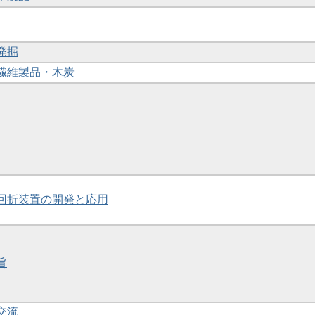
発掘
 5繊維製品・木炭
線回折装置の開発と応用
旨
交流