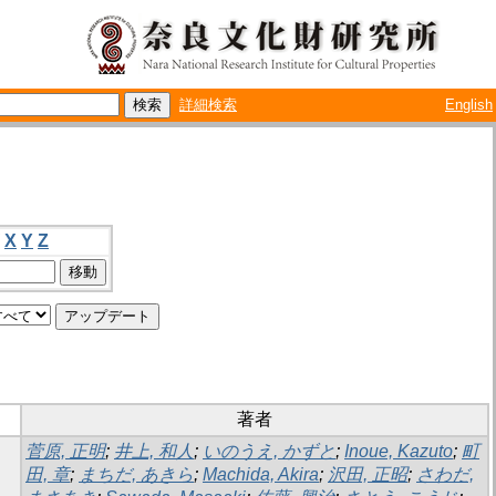
詳細検索
English
X
Y
Z
著者
菅原, 正明
;
井上, 和人
;
いのうえ, かずと
;
Inoue, Kazuto
;
町
田, 章
;
まちだ, あきら
;
Machida, Akira
;
沢田, 正昭
;
さわだ,