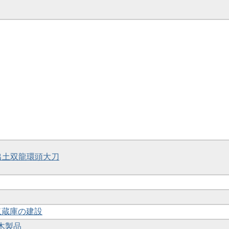
号墳出土双龍環頭大刀
3収蔵庫の建設
4木製品