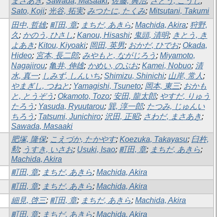
まさあき
;
Sawada, Masaaki
;
佐藤, 興治
;
さとう, こうじ
;
Sato, Koji
;
光谷, 拓実
;
みつたに, たくみ
;
Mitsutani, Takumi
田中, 哲雄
;
町田, 章
;
まちだ, あきら
;
Machida, Akira
;
狩野,
久
;
かのう, ひさし
;
Kanou, Hisashi
;
鬼頭, 清明
;
きとう, き
よあき
;
Kitou, Kiyoaki
;
岡田, 英男
;
おかだ, ひでお
;
Okada,
Hideo
;
宮本, 長二郎
;
みやもと, ながじろう
;
Miyamoto,
Nagajirou
;
亀井, 伸雄
;
かめい, のぶお
;
Kamei, Nobuo
;
清
水, 真一
;
しみず, しんいち
;
Shimizu, Shinichi
;
山岸, 常人
;
やまぎし, つねと
;
Yamagishi, Tsuneto
;
岡本, 東三
;
おかも
と, とうぞう
;
Okamoto, Tozo
;
安田, 龍太郎
;
やすだ, りゅう
たろう
;
Yasuda, Ryuutarou
;
巽, 淳一郎
;
たつみ, じゅんい
ちろう
;
Tatsumi, Junichiro
;
沢田, 正昭
;
さわだ, まさあき
;
Sawada, Masaaki
肥塚, 隆保
;
こえづか, たかやす
;
Koezuka, Takayasu
;
臼杵,
勲
;
うすき, いさお
;
Usuki, Isao
;
町田, 章
;
まちだ, あきら
;
Machida, Akira
町田, 章
;
まちだ, あきら
;
Machida, Akira
町田, 章
;
まちだ, あきら
;
Machida, Akira
細見, 啓三
;
町田, 章
;
まちだ, あきら
;
Machida, Akira
町田, 章
;
まちだ, あきら
;
Machida, Akira