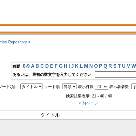
rties Repository
>
0-9
A
B
C
D
E
F
G
H
I
J
K
L
M
N
O
P
Q
R
S
T
U
V
W
移動:
あるいは、最初の数文字を入力してください:
ソート項目:
ソート順:
表示件数
表示著者数:
検索結果表示: 21 - 40 / 40
< 前ページ
タイトル