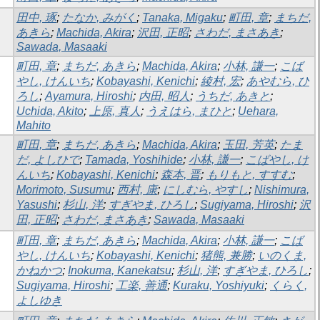
田中, 琢
;
たなか, みがく
;
Tanaka, Migaku
;
町田, 章
;
まちだ,
あきら
;
Machida, Akira
;
沢田, 正昭
;
さわだ, まさあき
;
Sawada, Masaaki
町田, 章
;
まちだ, あきら
;
Machida, Akira
;
小林, 謙一
;
こば
やし, けんいち
;
Kobayashi, Kenichi
;
綾村, 宏
;
あやむら, ひ
ろし
;
Ayamura, Hiroshi
;
内田, 昭人
;
うちだ, あきと
;
Uchida, Akito
;
上原, 真人
;
うえはら, まひと
;
Uehara,
Mahito
町田, 章
;
まちだ, あきら
;
Machida, Akira
;
玉田, 芳英
;
たま
だ, よしひで
;
Tamada, Yoshihide
;
小林, 謙一
;
こばやし, け
んいち
;
Kobayashi, Kenichi
;
森本, 晋
;
もりもと, すすむ
;
Morimoto, Susumu
;
西村, 康
;
にしむら, やすし
;
Nishimura,
Yasushi
;
杉山, 洋
;
すぎやま, ひろし
;
Sugiyama, Hiroshi
;
沢
田, 正昭
;
さわだ, まさあき
;
Sawada, Masaaki
町田, 章
;
まちだ, あきら
;
Machida, Akira
;
小林, 謙一
;
こば
やし, けんいち
;
Kobayashi, Kenichi
;
猪熊, 兼勝
;
いのくま,
かねかつ
;
Inokuma, Kanekatsu
;
杉山, 洋
;
すぎやま, ひろし
;
Sugiyama, Hiroshi
;
工楽, 善通
;
Kuraku, Yoshiyuki
;
くらく,
よしゆき