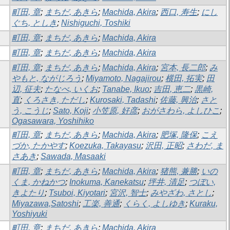
町田, 章
;
まちだ, あきら
;
Machida, Akira
;
西口, 寿生
;
にし
ぐち, としき
;
Nishiguchi, Toshiki
町田, 章
;
まちだ, あきら
;
Machida, Akira
町田, 章
;
まちだ, あきら
;
Machida, Akira
町田, 章
;
まちだ, あきら
;
Machida, Akira
;
宮本, 長二郎
;
み
やもと, ながじろう
;
Miyamoto, Nagajirou
;
横田, 拓実
;
田
辺, 征夫
;
たなべ, いくお
;
Tanabe, Ikuo
;
吉田, 恵二
;
黒崎,
直
;
くろさき, ただし
;
Kurosaki, Tadashi
;
佐藤, 興治
;
さと
う, こうじ
;
Sato, Koji
;
小笠原, 好彦
;
おがさわら, よしひこ
;
Ogasawara, Yoshihiko
町田, 章
;
まちだ, あきら
;
Machida, Akira
;
肥塚, 隆保
;
こえ
づか, たかやす
;
Koezuka, Takayasu
;
沢田, 正昭
;
さわだ, ま
さあき
;
Sawada, Masaaki
町田, 章
;
まちだ, あきら
;
Machida, Akira
;
猪熊, 兼勝
;
いの
くま, かねかつ
;
Inokuma, Kanekatsu
;
坪井, 清足
;
つぼい,
きよたり
;
Tsuboi, Kiyotari
;
宮沢, 智士
;
みやざわ, さとし
;
Miyazawa,Satoshi
;
工楽, 善通
;
くらく, よしゆき
;
Kuraku,
Yoshiyuki
町田, 章
;
まちだ, あきら
;
Machida, Akira