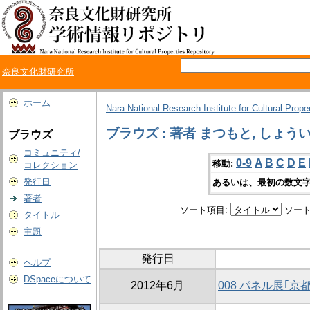
奈良文化財研究所
ホーム
Nara National Research Institute for Cultural Prope
ブラウズ : 著者 まつもと, しょう
ブラウズ
コミュニティ/
0-9
A
B
C
D
E
移動:
コレクション
発行日
あるいは、最初の数文字
著者
ソート項目:
ソート
タイトル
主題
発行日
ヘルプ
DSpaceについて
2012年6月
008 パネル展｢