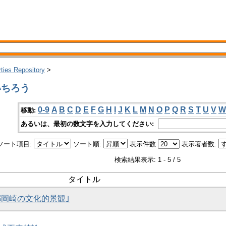
rties Repository
>
いちろう
0-9
A
B
C
D
E
F
G
H
I
J
K
L
M
N
O
P
Q
R
S
T
U
V
W
移動:
あるいは、最初の数文字を入力してください:
ソート項目:
ソート順:
表示件数
表示著者数:
検索結果表示: 1 - 5 / 5
タイトル
京都岡崎の文化的景観｣