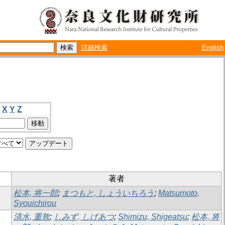
詳細検索
English
X
Y
Z
著者
松本, 将一郎
;
まつもと, しょういちろう
;
Matsumoto,
Syouichirou
清水, 重敦
;
しみず, しげあつ
;
Shimizu, Shigeatsu
;
松本, 将