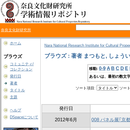
奈良文化財研究所
ホーム
Nara National Research Institute for Cultural Prope
ブラウズ : 著者 まつもと, しょう
ブラウズ
コミュニティ/
0-9
A
B
C
D
E
移動:
コレクション
発行日
あるいは、最初の数文字
著者
ソート項目:
ソート
タイトル
主題
発行日
ヘルプ
DSpaceについて
2012年6月
008 パネル展｢