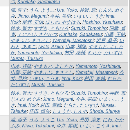
つ
;
Kunitake, Sadakatsu
浦, 蓉子
;
うら, ようこ
;
Ura, Yoko
;
神野, 恵
;
じんの, めぐ
み
;
Jinno, Megumi
;
今井, 晃樹
;
いまい, こうき
;
Imai,
Koki
;
星野, 安治
;
ほしの, やすはる
;
Hoshino, Yasuharu
;
鈴木, 智大
;
すずき, ともひろ
;
Suzuki, Tomohiro
;
国武, 貞
克
;
くにたけ, さだかつ
;
Kunitake, Sadakatsu
;
山藤, 正敏
;
やまふじ, まさとし
;
Yamafuji, Masatoshi
;
岩戸, 晶子
;
い
わと, あきこ
;
Iwato, Akiko
;
山本, 祥隆
;
やまもと, よした
か
;
Yamamoto, Yoshitaka
;
村田, 泰輔
;
むらた, たいすけ
;
Murata, Taisuke
山本, 祥隆
;
やまもと, よしたか
;
Yamamoto, Yoshitaka
;
山藤, 正敏
;
やまふじ, まさとし
;
Yamafuji, Masatoshi
;
今
井, 晃樹
;
いまい, こうき
;
Imai, Koki
;
村田, 泰輔
;
むらた,
たいすけ
;
Murata, Taisuke
鈴木, 智大
;
すずき, ともひろ
;
Suzuki, Tomohiro
;
神野, 恵
;
じんの, めぐみ
;
Jinno, Megumi
;
今井, 晃樹
;
いまい, こう
き
;
Imai, Koki
;
村田, 泰輔
;
むらた, たいすけ
;
Murata,
Taisuke
;
庄田, 慎矢
;
しょうだ, しんや
;
Shoda, Shinya
浦, 蓉子
;
うら, ようこ
;
Ura, Yoko
;
丹羽, 崇史
;
にわ, たか
ふみ
;
Niwa, Takafumi
;
今井, 晃樹
;
いまい, こうき
;
Imai,