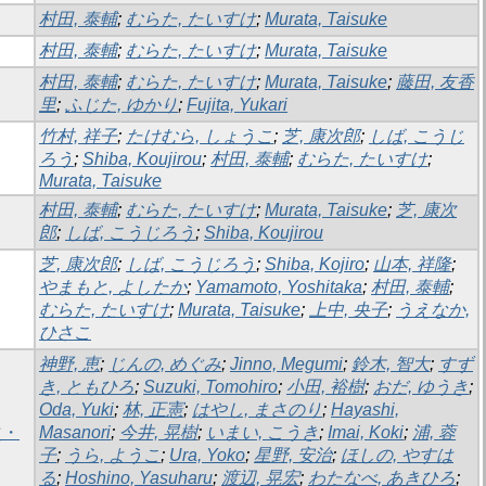
村田, 泰輔
;
むらた, たいすけ
;
Murata, Taisuke
村田, 泰輔
;
むらた, たいすけ
;
Murata, Taisuke
村田, 泰輔
;
むらた, たいすけ
;
Murata, Taisuke
;
藤田, 友香
里
;
ふじた, ゆかり
;
Fujita, Yukari
竹村, 祥子
;
たけむら, しょうこ
;
芝, 康次郎
;
しば, こうじ
ろう
;
Shiba, Koujirou
;
村田, 泰輔
;
むらた, たいすけ
;
Murata, Taisuke
村田, 泰輔
;
むらた, たいすけ
;
Murata, Taisuke
;
芝, 康次
郎
;
しば, こうじろう
;
Shiba, Koujirou
芝, 康次郎
;
しば, こうじろう
;
Shiba, Kojiro
;
山本, 祥隆
;
やまもと, よしたか
;
Yamamoto, Yoshitaka
;
村田, 泰輔
;
むらた, たいすけ
;
Murata, Taisuke
;
上中, 央子
;
うえなか,
ひさこ
神野, 恵
;
じんの, めぐみ
;
Jinno, Megumi
;
鈴木, 智大
;
すず
き, ともひろ
;
Suzuki, Tomohiro
;
小田, 裕樹
;
おだ, ゆうき
;
Oda, Yuki
;
林, 正憲
;
はやし, まさのり
;
Hayashi,
次・
Masanori
;
今井, 晃樹
;
いまい, こうき
;
Imai, Koki
;
浦, 蓉
子
;
うら, ようこ
;
Ura, Yoko
;
星野, 安治
;
ほしの, やすは
る
;
Hoshino, Yasuharu
;
渡辺, 晃宏
;
わたなべ, あきひろ
;