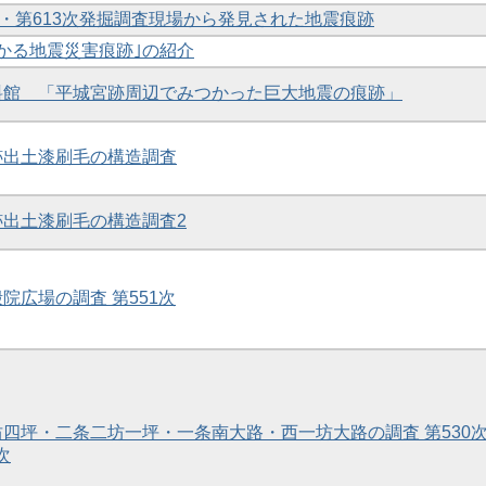
12次・第613次発掘調査現場から発見された地震痕跡
つかる地震災害痕跡｣の紹介
資料館 「平城宮跡周辺でみつかった巨大地震の痕跡」
京跡出土漆刷毛の構造調査
京跡出土漆刷毛の構造調査2
殿院広場の調査 第551次
二坊四坪・二条二坊一坪・一条南大路・西一坊大路の調査 第530
次