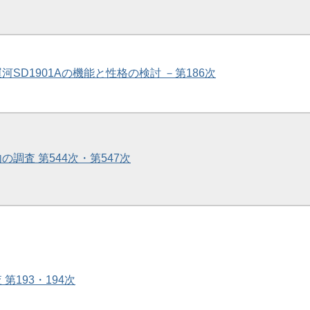
運河SD1901Aの機能と性格の検討 －第186次
内の調査 第544次・第547次
 第193・194次