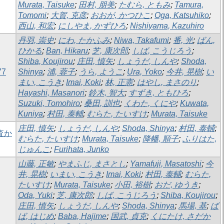
Murata, Taisuke
;
田村, 朋美
;
たむら, ともみ
;
Tamura,
Tomomi
;
大賀, 克彦
;
おおが, かつひこ
;
Oga, Katsuhiko
;
西山, 和宏
;
にしやま, かずひろ
;
Nishiyama, Kazuhiro
丹羽, 崇史
;
にわ, たかふみ
;
Niwa, Takafumi
;
番, 光
;
ばん,
ひかる
;
Ban, Hikaru
;
芝, 康次郎
;
しば, こうじろう
;
Shiba, Koujirou
;
庄田, 慎矢
;
しょうだ, しんや
;
Shoda,
7
Shinya
;
浦, 蓉子
;
うら, ようこ
;
Ura, Yoko
;
今井, 晃樹
;
い
まい, こうき
;
Imai, Koki
;
林, 正憲
;
はやし, まさのり
;
Hayashi, Masanori
;
鈴木, 智大
;
すずき, ともひろ
;
Suzuki, Tomohiro
;
桑田, 訓也
;
くわた, くにや
;
Kuwata,
Kuniya
;
村田, 泰輔
;
むらた, たいすけ
;
Murata, Taisuke
庄田, 慎矢
;
しょうだ, しんや
;
Shoda, Shinya
;
村田, 泰輔
;
査か
むらた, たいすけ
;
Murata, Taisuke
;
降幡, 順子
;
ふりはた,
じゅんこ
;
Furihata, Junko
山藤, 正敏
;
やまふじ, まさとし
;
Yamafuji, Masatoshi
;
今
井, 晃樹
;
いまい, こうき
;
Imai, Koki
;
村田, 泰輔
;
むらた,
たいすけ
;
Murata, Taisuke
;
小田, 裕樹
;
おだ, ゆうき
;
Oda, Yuki
;
芝, 康次郎
;
しば, こうじろう
;
Shiba, Koujirou
;
庄田, 慎矢
;
しょうだ, しんや
;
Shoda, Shinya
;
馬場, 基
;
ば
ば, はじめ
;
Baba, Hajime
;
国武, 貞克
;
くにたけ, さだか