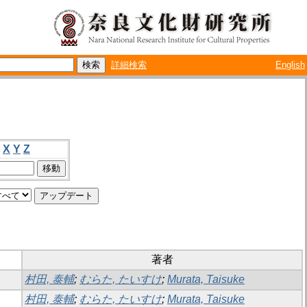
詳細検索
English
X
Y
Z
著者
村田, 泰輔
;
むらた, たいすけ
;
Murata, Taisuke
村田, 泰輔
;
むらた, たいすけ
;
Murata, Taisuke