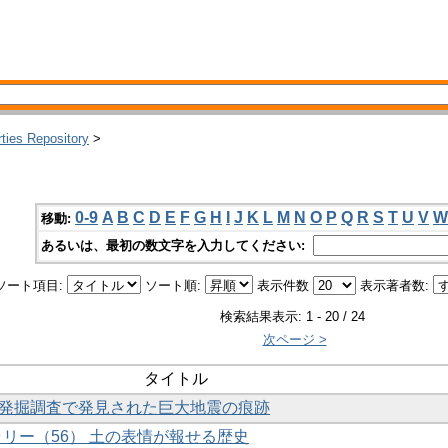
rties Repository
>
0-9
A
B
C
D
E
F
G
H
I
J
K
L
M
N
O
P
Q
R
S
T
U
V
W
移動:
あるいは、最初の数文字を入力してください:
ソート項目:
ソート順:
表示件数
表示著者数:
検索結果表示: 1 - 20 / 24
次ページ >
タイトル
30次発掘調査で発見された巨大地震の痕跡
ャラリー（56） 土の表情が報せる歴史