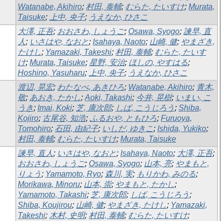
Watanabe, Akihiro
;
村田, 泰輔
;
むらた, たいすけ
;
Murata,
Taisuke
;
上中, 央子
;
うえなか, ひさこ
大澤, 正吾
;
おおさわ, しょうご
;
Osawa, Syogo
;
諫早, 直
人
;
いさはや, なおと
;
Isahaya, Naoto
;
山崎, 健
;
やまざき,
たけし
;
Yamazaki, Takeshi
;
村田, 泰輔
;
むらた, たいす
け
;
Murata, Taisuke
;
星野, 安治
;
ほしの, やすはる
;
Hoshino, Yasuharu
;
上中, 央子
;
うえなか, ひさこ
渡辺, 晃宏
;
わたなべ, あきひろ
;
Watanabe, Akihiro
;
青木,
敬
;
あおき, たかし
;
Aoki, Takashi
;
今井, 晃樹
;
いまい, こ
うき
;
Imai, Koki
;
芝, 康次郎
;
しば, こうじろう
;
Shiba,
Kojiro
;
古尾谷, 知浩
;
ふるおや, ともひろ
;
Furuoya,
Tomohiro
;
石田, 由紀子
;
いしだ, ゆきこ
;
Ishida, Yukiko
;
村田, 泰輔
;
むらた, たいすけ
;
Murata, Taisuke
諫早, 直人
;
いさはや, なおと
;
Isahaya, Naoto
;
大澤, 正吾
;
おおさわ, しょうご
;
Osawa, Syogo
;
山本, 亮
;
やまもと,
りょう
;
Yamamoto, Ryo
;
森川, 実
;
もりかわ, みのる
;
Morikawa, Minoru
;
山本, 崇
;
やまもと, たかし
;
Yamamoto, Takashi
;
芝, 康次郎
;
しば, こうじろう
;
Shiba, Koujirou
;
山崎, 健
;
やまざき, たけし
;
Yamazaki,
Takeshi
;
木村, 史明
;
村田, 泰輔
;
むらた, たいすけ
;