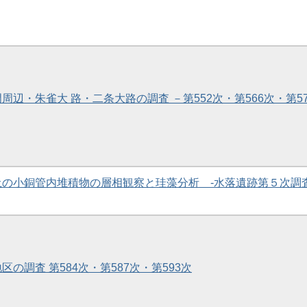
門周辺・朱雀大 路・二条大路の調査 －第552次・第566次・第57
出土の小銅管内堆積物の層相観察と珪藻分析 -水落遺跡第５次調
地区の調査 第584次・第587次・第593次