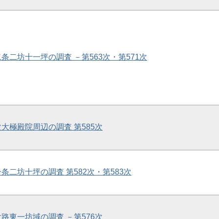
二条二坊十一坪の調査 －第563次・第571次
次大極殿院周辺の調査 第585次
一条二坊十坪の調査 第582次・第583次
大路東一坊域の調査 －第576次