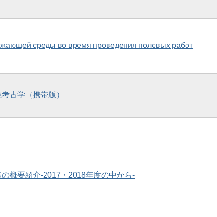
ужающей среды во время проведения полевых работ
境考古学（携帯版）
概要紹介-2017・2018年度の中から-