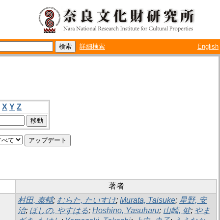
詳細検索
English
X
Y
Z
著者
村田, 泰輔
;
むらた, たいすけ
;
Murata, Taisuke
;
星野, 安
治
;
ほしの, やすはる
;
Hoshino, Yasuharu
;
山崎, 健
;
やま