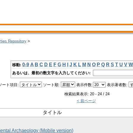
rties Repository
>
0-9
A
B
C
D
E
F
G
H
I
J
K
L
M
N
O
P
Q
R
S
T
U
V
W
移動:
あるいは、最初の数文字を入力してください:
ソート項目:
ソート順:
表示件数
表示著者数:
検索結果表示: 20 - 24 / 24
< 前ページ
タイトル
ental Archaeology (Mobile version)