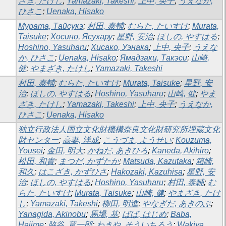
ざき, たけし
;
Yamazaki, Takeshi
;
上中, 央子
;
うえなか,
ひさこ
;
Uenaka, Hisako
Мурата, Тайсукэ
;
村田, 泰輔
;
むらた, たいすけ
;
Murata,
Taisuke
;
Хосино, Ясухару
;
星野, 安治
;
ほしの, やすはる
;
Hoshino, Yasuharu
;
Хисако, Уэнака
;
上中, 央子
;
うえな
か, ひさこ
;
Uenaka, Hisako
;
Ямадзаки, Такэси
;
山崎,
健
;
やまざき, たけし
;
Yamazaki, Takeshi
村田, 泰輔
;
むらた, たいすけ
;
Murata, Taisuke
;
星野, 安
治
;
ほしの, やすはる
;
Hoshino, Yasuharu
;
山崎, 健
;
やま
ざき, たけし
;
Yamazaki, Takeshi
;
上中, 央子
;
うえなか,
ひさこ
;
Uenaka, Hisako
独立行政法人国立文化財機構奈良文化財研究所埋蔵文化
財センター
;
高妻, 洋成
;
こうづま, ようせい
;
Kouzuma,
Yousei
;
金田, 明大
;
かねだ, あきひろ
;
Kaneda, Akihiro
;
松田, 和貴
;
まつだ, かずたか
;
Matsuda, Kazutaka
;
箱崎,
和久
;
はこざき, かずひさ
;
Hakozaki, Kazuhisa
;
星野, 安
治
;
ほしの, やすはる
;
Hoshino, Yasuharu
;
村田, 泰輔
;
む
らた, たいすけ
;
Murata, Taisuke
;
山崎, 健
;
やまざき, たけ
し
;
Yamazaki, Takeshi
;
柳田, 明進
;
やなぎだ, あきのぶ
;
Yanagida, Akinobu
;
馬場, 基
;
ばば, はじめ
;
Baba,
Hajime
;
脇谷, 草一郎
;
わきや, そういちろう
;
Wakiya,