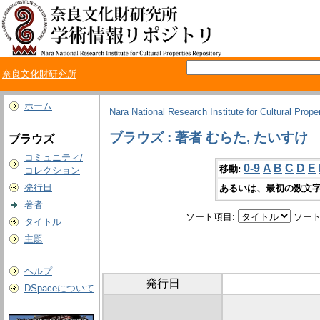
奈良文化財研究所
ホーム
Nara National Research Institute for Cultural Prope
ブラウズ : 著者 むらた, たいすけ
ブラウズ
コミュニティ/
0-9
A
B
C
D
E
移動:
コレクション
発行日
あるいは、最初の数文字
著者
ソート項目:
ソート
タイトル
主題
ヘルプ
発行日
DSpaceについて