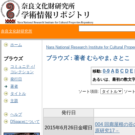
奈良文化財研究所
ホーム
Nara National Research Institute for Cultural Prope
ブラウズ : 著者 むらやま, さとこ
ブラウズ
コミュニティ/
0-9
A
B
C
D
E
移動:
コレクション
発行日
あるいは、最初の数文字
著者
ソート項目:
ソート
タイトル
主題
発行日
ヘルプ
DSpaceについて
004 回廊屋根の
2015年6月26日金曜日
原研究17－