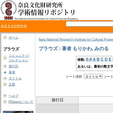
奈良文化財研究所
ホーム
Nara National Research Institute for Cultural Prope
ブラウズ : 著者 もりかわ, みのる
ブラウズ
コミュニティ/
0-9
A
B
C
D
E
移動:
コレクション
発行日
あるいは、最初の数文字
著者
ソート項目:
ソート
タイトル
主題
ヘルプ
発行日
DSpaceについて