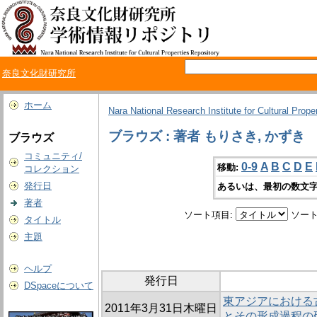
奈良文化財研究所
ホーム
Nara National Research Institute for Cultural Prope
ブラウズ : 著者 もりさき, かずき
ブラウズ
コミュニティ/
0-9
A
B
C
D
E
移動:
コレクション
発行日
あるいは、最初の数文字
著者
ソート項目:
ソート
タイトル
主題
ヘルプ
発行日
DSpaceについて
東アジアにおける
2011年3月31日木曜日
とその形成過程の