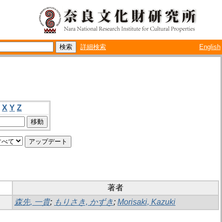
詳細検索
English
X
Y
Z
著者
森先, 一貴
;
もりさき, かずき
;
Morisaki, Kazuki