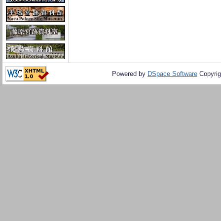
Powered by
DSpace Software
Copyrig