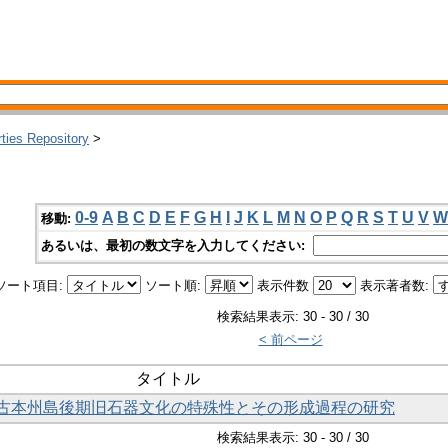
rties Repository
>
0-9
A
B
C
D
E
F
G
H
I
J
K
L
M
N
O
P
Q
R
S
T
U
V
W
移動:
あるいは、最初の数文字を入力してください:
ソート項目:
ソート順:
表示件数
表示著者数:
検索結果表示: 30 - 30 / 30
< 前ページ
タイトル
古本州島後期旧石器文化の特殊性とその形成過程の研究
検索結果表示: 30 - 30 / 30