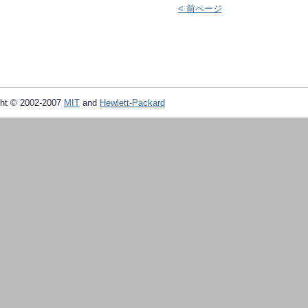
< 前ページ
ht © 2002-2007
MIT
and
Hewlett-Packard