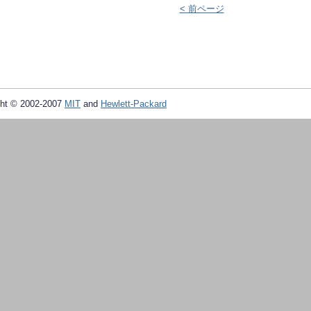
< 前ページ
ht © 2002-2007
MIT
and
Hewlett-Packard