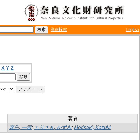
詳細検索
English
X
Y
Z
著者
森先, 一貴
;
もりさき, かずき
;
Morisaki, Kazuki