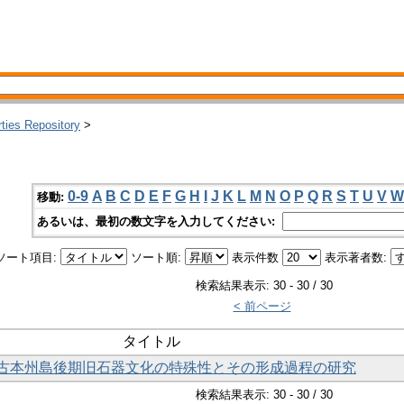
rties Repository
>
0-9
A
B
C
D
E
F
G
H
I
J
K
L
M
N
O
P
Q
R
S
T
U
V
W
移動:
あるいは、最初の数文字を入力してください:
ソート項目:
ソート順:
表示件数
表示著者数:
検索結果表示: 30 - 30 / 30
< 前ページ
タイトル
古本州島後期旧石器文化の特殊性とその形成過程の研究
検索結果表示: 30 - 30 / 30