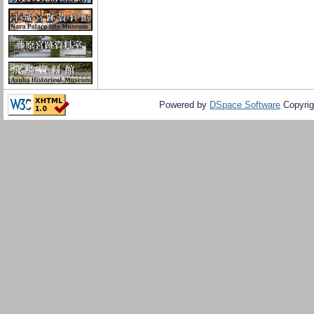
Powered by
DSpace Software
Copyrig