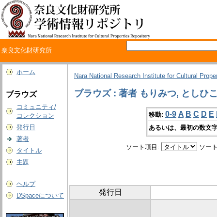
奈良文化財研究所
ホーム
Nara National Research Institute for Cultural Prope
ブラウズ : 著者 もりみつ, としひ
ブラウズ
コミュニティ/
0-9
A
B
C
D
E
移動:
コレクション
発行日
あるいは、最初の数文字
著者
ソート項目:
ソート
タイトル
主題
ヘルプ
発行日
DSpaceについて