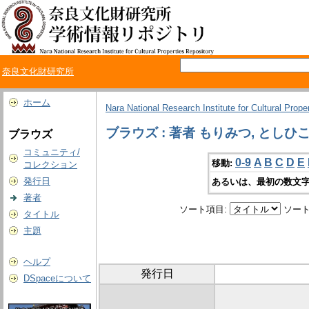
奈良文化財研究所
ホーム
Nara National Research Institute for Cultural Prope
ブラウズ : 著者 もりみつ, としひ
ブラウズ
コミュニティ/
0-9
A
B
C
D
E
移動:
コレクション
発行日
あるいは、最初の数文字
著者
ソート項目:
ソート
タイトル
主題
ヘルプ
発行日
DSpaceについて