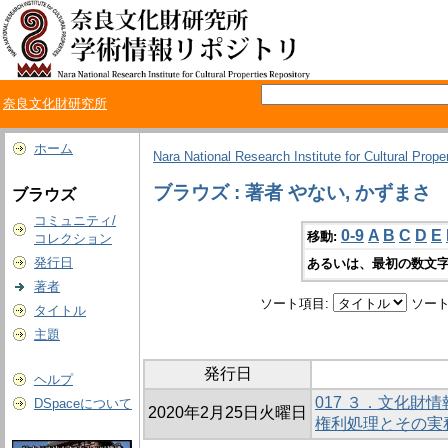
奈良文化財研究所
ホーム
Nara National Research Institute for Cultural Prope
ブラウズ : 著者 やない, かずまさ
ブラウズ
コミュニティ/
0-9
A
B
C
D
E
移動:
コレクション
発行日
あるいは、最初の数文字
著者
ソート項目:
ソート
タイトル
主題
発行日
ヘルプ
017 ３．文化財
DSpaceについて
2020年2月25日火曜日
権利処理とその実