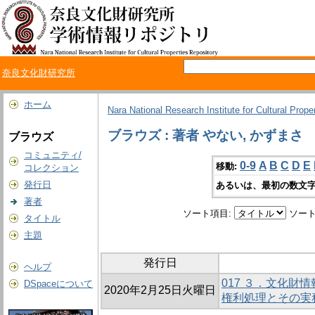
奈良文化財研究所
ホーム
Nara National Research Institute for Cultural Prope
ブラウズ : 著者 やない, かずまさ
ブラウズ
コミュニティ/
0-9
A
B
C
D
E
移動:
コレクション
発行日
あるいは、最初の数文字
著者
ソート項目:
ソート
タイトル
主題
発行日
ヘルプ
017 ３．文化財
DSpaceについて
2020年2月25日火曜日
権利処理とその実