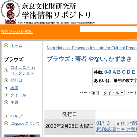
奈良文化財研究所
ホーム
Nara National Research Institute for Cultural Prope
ブラウズ : 著者 やない, かずまさ
ブラウズ
コミュニティ/
0-9
A
B
C
D
E
移動:
コレクション
発行日
あるいは、最初の数文字
著者
ソート項目:
ソート
タイトル
主題
発行日
ヘルプ
017 ３．文化財
DSpaceについて
2020年2月25日火曜日
権利処理とその実