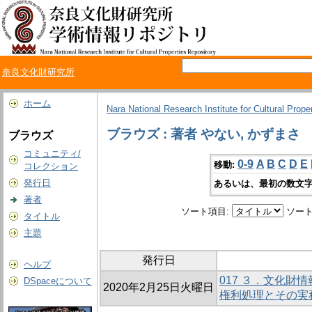
奈良文化財研究所
ホーム
Nara National Research Institute for Cultural Prope
ブラウズ : 著者 やない, かずまさ
ブラウズ
コミュニティ/
0-9
A
B
C
D
E
移動:
コレクション
発行日
あるいは、最初の数文字
著者
ソート項目:
ソート
タイトル
主題
発行日
ヘルプ
017 ３．文化財
DSpaceについて
2020年2月25日火曜日
権利処理とその実