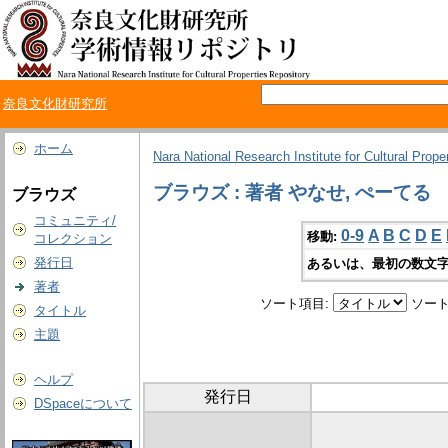
奈良文化財研究所
ホーム
Nara National Research Institute for Cultural Prope
ブラウズ : 著者 やなせ, ぺーてる
ブラウズ
コミュニティ/
0-9
A
B
C
D
E
移動:
コレクション
発行日
あるいは、最初の数文字
著者
ソート項目:
ソート
タイトル
主題
ヘルプ
発行日
DSpaceについて