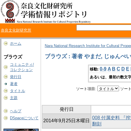
奈良文化財研究所
ホーム
Nara National Research Institute for Cultural Prope
ブラウズ : 著者 やまだ, じゅんぺ
ブラウズ
コミュニティ/
0-9
A
B
C
D
E
移動:
コレクション
発行日
あるいは、最初の数文字
著者
ソート項目:
ソート
タイトル
主題
発行日
ヘルプ
008 付属史料 
DSpaceについて
2014年9月25日木曜日
翻刻