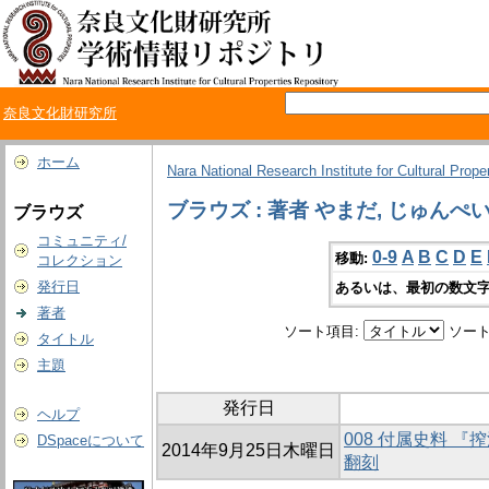
奈良文化財研究所
ホーム
Nara National Research Institute for Cultural Prope
ブラウズ : 著者 やまだ, じゅんぺ
ブラウズ
コミュニティ/
0-9
A
B
C
D
E
移動:
コレクション
発行日
あるいは、最初の数文字
著者
ソート項目:
ソート
タイトル
主題
発行日
ヘルプ
008 付属史料 
DSpaceについて
2014年9月25日木曜日
翻刻