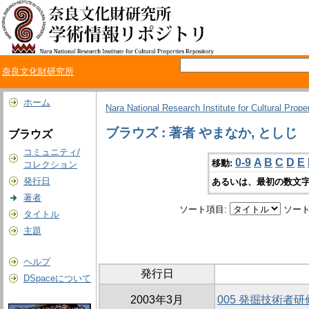
奈良文化財研究所
ホーム
Nara National Research Institute for Cultural Prope
ブラウズ : 著者 やまなか, としじ
ブラウズ
コミュニティ/
0-9
A
B
C
D
E
移動:
コレクション
発行日
あるいは、最初の数文字
著者
ソート項目:
ソート
タイトル
主題
ヘルプ
発行日
DSpaceについて
2003年3月
005 発掘技術者