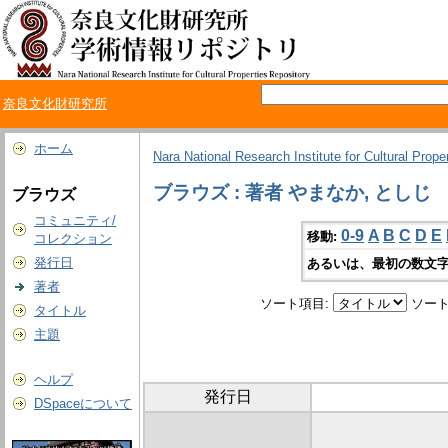
奈良文化財研究所
ホーム
Nara National Research Institute for Cultural Prope
ブラウズ : 著者 やまなか, としじ
ブラウズ
コミュニティ/
0-9
A
B
C
D
E
移動:
コレクション
発行日
あるいは、最初の数文字
著者
ソート項目:
ソート
タイトル
主題
ヘルプ
発行日
DSpaceについて