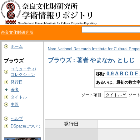
奈良文化財研究所
ホーム
Nara National Research Institute for Cultural Prope
ブラウズ : 著者 やまなか, としじ
ブラウズ
コミュニティ/
0-9
A
B
C
D
E
移動:
コレクション
発行日
あるいは、最初の数文字
著者
ソート項目:
ソート
タイトル
主題
ヘルプ
発行日
DSpaceについて