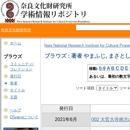
奈良文化財研究所
ホーム
Nara National Research Institute for Cultural Prope
ブラウズ : 著者 やまふじ, まさと
ブラウズ
コミュニティ/
0-9
A
B
C
D
E
移動:
コレクション
発行日
あるいは、最初の数文字
著者
ソート項目:
ソート
タイトル
主題
発行日
ヘルプ
DSpaceについて
2021年6月
002 大官大寺南