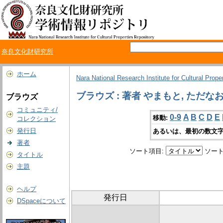
奈良文化財研究所
ホーム
Nara National Research Institute for Cultural Prope
ブラウズ : 著者 やまもと, ただな
ブラウズ
コミュニティ/
0-9
A
B
C
D
E
移動:
コレクション
発行日
あるいは、最初の数文字
著者
ソート項目:
ソート
タイトル
主題
ヘルプ
発行日
DSpaceについて