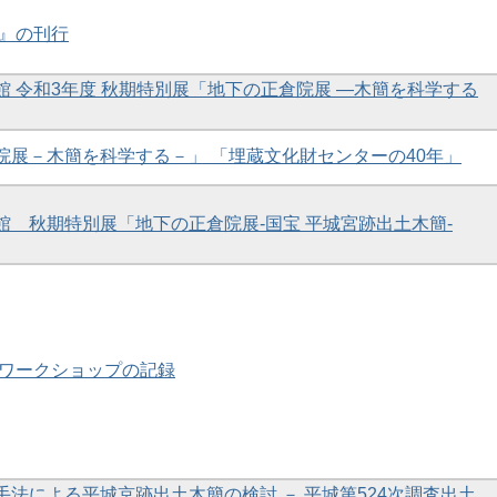
研』の刊行
料館 令和3年度 秋期特別展「地下の正倉院展 ―木簡を科学する
倉院展－木簡を科学する－」 「埋蔵文化財センターの40年」
料館 秋期特別展「地下の正倉院展-国宝 平城宮跡出土木簡-
木簡ワークショップの記録
的手法による平城京跡出土木簡の検討 － 平城第524次調査出土