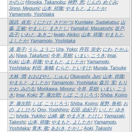
かのぶ
;
Hirooka, Takanobu
;
神野, 恵
;
じんの, めぐみ
;
Jinno, Megumi
;
山本, 祥隆
;
やまもと, よしたか
;
Yamamoto, Yoshitaka
国武, 貞克
;
くにたけ, さだかつ
;
Kunitake, Sadakatsu
;
山
藤, 正敏
;
やまふじ, まさとし
;
Yamafuji, Masatoshi
;
岩戸,
晶子
;
いわと, あきこ
;
Iwato, Akiko
;
山本, 祥隆
;
やまもと,
よしたか
;
Yamamoto, Yoshitaka
浦, 蓉子
;
うら, ようこ
;
Ura, Yoko
;
丹羽, 崇史
;
にわ, たかふ
み
;
Niwa, Takafumi
;
今井, 晃樹
;
いまい, こうき
;
Imai,
Koki
;
山本, 祥隆
;
やまもと, よしたか
;
Yamamoto,
Yoshitaka
;
村田, 泰輔
;
むらた, たいすけ
;
Murata, Taisuke
大林, 潤
;
おおばやし, じゅん
;
Obayashi, Jun
;
山本, 祥隆
;
やまもと, よしたか
;
Yamamoto, Yoshitaka
;
森川, 実
;
もり
かわ, みのる
;
Morikawa, Minoru
;
今井, 晃樹
;
いまい, こう
き
;
Imai, Koki
;
芝, 康次郎
;
しば, こうじろう
;
Shiba, Kojiro
芝, 康次郎
;
しば, こうじろう
;
Shiba, Kojiro
;
尾野, 善裕
;
お
の, よしひろ
;
Ono, Yoshihiro
;
石田, 由紀子
;
いしだ, ゆき
こ
;
Ishida, Yukiko
;
山崎, 健
;
やまざき, たけし
;
Yamazaki,
Takeshi
;
山本, 祥隆
;
やまもと, よしたか
;
Yamamoto,
Yoshitaka
;
青木, 敬
;
あおき, たかし
;
Aoki, Takashi