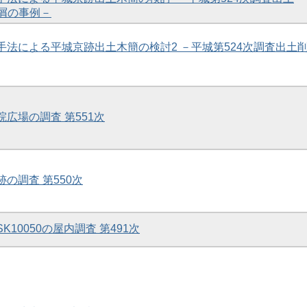
屑の事例－
的手法による平城京跡出土木簡の検討2 －平城第524次調査出土
院広場の調査 第551次
跡の調査 第550次
K10050の屋内調査 第491次