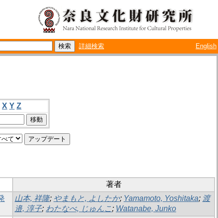
詳細検索
English
X
Y
Z
著者
発
山本, 祥隆
;
やまもと, よしたか
;
Yamamoto, Yoshitaka
;
渡
邉, 淳子
;
わたなべ, じゅんこ
;
Watanabe, Junko