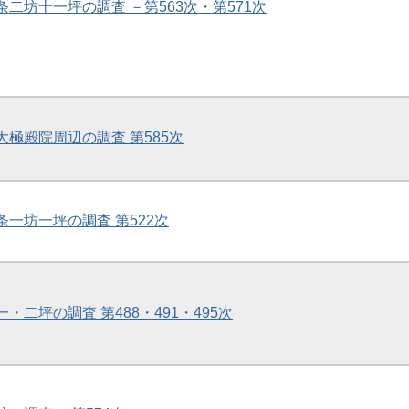
条二坊十一坪の調査 －第563次・第571次
次大極殿院周辺の調査 第585次
条一坊一坪の調査 第522次
一・二坪の調査 第488・491・495次