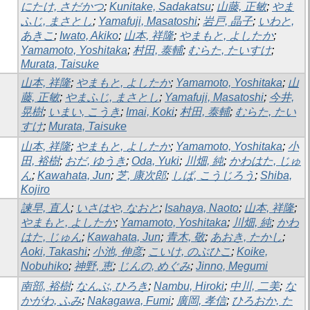
にたけ, さだかつ
;
Kunitake, Sadakatsu
;
山藤, 正敏
;
やま
ふじ, まさとし
;
Yamafuji, Masatoshi
;
岩戸, 晶子
;
いわと,
あきこ
;
Iwato, Akiko
;
山本, 祥隆
;
やまもと, よしたか
;
Yamamoto, Yoshitaka
;
村田, 泰輔
;
むらた, たいすけ
;
Murata, Taisuke
山本, 祥隆
;
やまもと, よしたか
;
Yamamoto, Yoshitaka
;
山
藤, 正敏
;
やまふじ, まさとし
;
Yamafuji, Masatoshi
;
今井,
晃樹
;
いまい, こうき
;
Imai, Koki
;
村田, 泰輔
;
むらた, たい
すけ
;
Murata, Taisuke
山本, 祥隆
;
やまもと, よしたか
;
Yamamoto, Yoshitaka
;
小
田, 裕樹
;
おだ, ゆうき
;
Oda, Yuki
;
川畑, 純
;
かわはた, じゅ
ん
;
Kawahata, Jun
;
芝, 康次郎
;
しば, こうじろう
;
Shiba,
Kojiro
諫早, 直人
;
いさはや, なおと
;
Isahaya, Naoto
;
山本, 祥隆
;
やまもと, よしたか
;
Yamamoto, Yoshitaka
;
川畑, 純
;
かわ
はた, じゅん
;
Kawahata, Jun
;
青木, 敬
;
あおき, たかし
;
Aoki, Takashi
;
小池, 伸彦
;
こいけ, のぶひこ
;
Koike,
Nobuhiko
;
神野, 恵
;
じんの, めぐみ
;
Jinno, Megumi
南部, 裕樹
;
なんぶ, ひろき
;
Nambu, Hiroki
;
中川, 二美
;
な
かがわ, ふみ
;
Nakagawa, Fumi
;
廣岡, 孝信
;
ひろおか, た