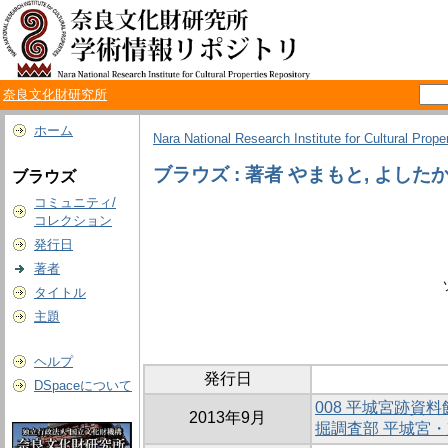
奈良文化財研究所
ホーム
Nara National Research Institute for Cultural Prope
ブラウズ : 著者 やまもと, よした
ブラウズ
コミュニティ/
コレクション
発行日
著者
タイトル
主題
ヘルプ
発行日
DSpaceについて
008 平城宮跡
2013年9月
掘調査部 平城宮・