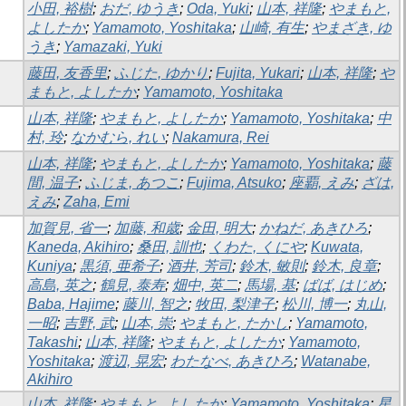
小田, 裕樹
;
おだ, ゆうき
;
Oda, Yuki
;
山本, 祥隆
;
やまもと,
よしたか
;
Yamamoto, Yoshitaka
;
山崎, 有生
;
やまざき, ゆ
うき
;
Yamazaki, Yuki
藤田, 友香里
;
ふじた, ゆかり
;
Fujita, Yukari
;
山本, 祥隆
;
や
まもと, よしたか
;
Yamamoto, Yoshitaka
山本, 祥隆
;
やまもと, よしたか
;
Yamamoto, Yoshitaka
;
中
村, 玲
;
なかむら, れい
;
Nakamura, Rei
山本, 祥隆
;
やまもと, よしたか
;
Yamamoto, Yoshitaka
;
藤
間, 温子
;
ふじま, あつこ
;
Fujima, Atsuko
;
座覇, えみ
;
ざは,
えみ
;
Zaha, Emi
加賀見, 省一
;
加藤, 和歳
;
金田, 明大
;
かねだ, あきひろ
;
Kaneda, Akihiro
;
桑田, 訓也
;
くわた, くにや
;
Kuwata,
Kuniya
;
黒須, 亜希子
;
酒井, 芳司
;
鈴木, 敏則
;
鈴木, 良章
;
高島, 英之
;
鶴見, 泰寿
;
畑中, 英二
;
馬場, 基
;
ばば, はじめ
;
Baba, Hajime
;
藤川, 智之
;
牧田, 梨津子
;
松川, 博一
;
丸山,
一昭
;
吉野, 武
;
山本, 崇
;
やまもと, たかし
;
Yamamoto,
Takashi
;
山本, 祥隆
;
やまもと, よしたか
;
Yamamoto,
Yoshitaka
;
渡辺, 晃宏
;
わたなべ, あきひろ
;
Watanabe,
Akihiro
山本, 祥隆
;
やまもと, よしたか
;
Yamamoto, Yoshitaka
;
星