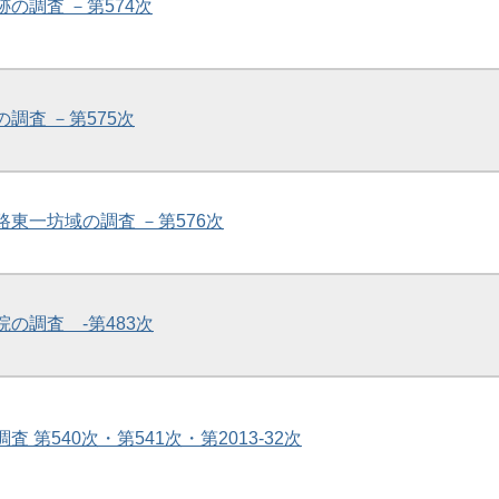
跡の調査 －第574次
の調査 －第575次
大路東一坊域の調査 －第576次
院の調査 -第483次
査 第540次・第541次・第2013-32次