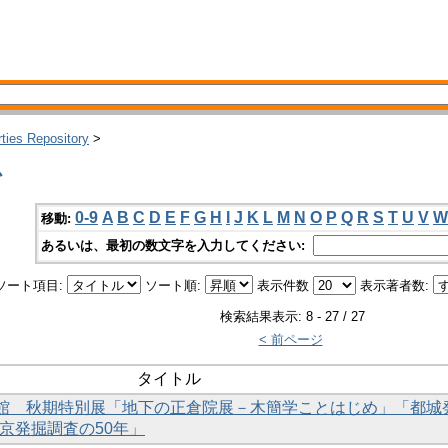
rties Repository
>
か
0-9
A
B
C
D
E
F
G
H
I
J
K
L
M
N
O
P
Q
R
S
T
U
V
W
移動:
あるいは、最初の数文字を入力してください:
ソート項目:
ソート順:
表示件数
表示著者数:
検索結果表示: 8 - 27 / 27
< 前ページ
タイトル
資料館 秋期特別展「地下の正倉院展－木簡学ことはじめ」「都城
京発掘調査の50年」