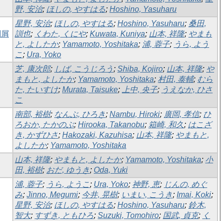
野, 安治
;
ほしの, やすはる
;
Hoshino, Yasuharu
星野, 安治
;
ほしの, やすはる
;
Hoshino, Yasuharu
;
桑田,
削屑
訓也
;
くわた, くにや
;
Kuwata, Kuniya
;
山本, 祥隆
;
やまも
と, よしたか
;
Yamamoto, Yoshitaka
;
浦, 蓉子
;
うら, よう
こ
;
Ura, Yoko
芝, 康次郎
;
しば, こうじろう
;
Shiba, Kojiro
;
山本, 祥隆
;
や
まもと, よしたか
;
Yamamoto, Yoshitaka
;
村田, 泰輔
;
むら
た, たいすけ
;
Murata, Taisuke
;
上中, 央子
;
うえなか, ひさ
こ
南部, 裕樹
;
なんぶ, ひろき
;
Nambu, Hiroki
;
廣岡, 孝信
;
ひ
ろおか, たかのぶ
;
Hirooka, Takanobu
;
箱崎, 和久
;
はこざ
き, かずひさ
;
Hakozaki, Kazuhisa
;
山本, 祥隆
;
やまもと,
よしたか
;
Yamamoto, Yoshitaka
山本, 祥隆
;
やまもと, よしたか
;
Yamamoto, Yoshitaka
;
小
田, 裕樹
;
おだ, ゆうき
;
Oda, Yuki
浦, 蓉子
;
うら, ようこ
;
Ura, Yoko
;
神野, 恵
;
じんの, めぐ
み
;
Jinno, Megumi
;
今井, 晃樹
;
いまい, こうき
;
Imai, Koki
;
星野, 安治
;
ほしの, やすはる
;
Hoshino, Yasuharu
;
鈴木,
智大
;
すずき, ともひろ
;
Suzuki, Tomohiro
;
国武, 貞克
;
く