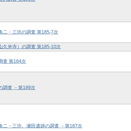
条二・三坊の調査 第185-7次
山久米寺）の調査 第185-10次
調査 第184次
の調査 －第189次
九条二・三坊、瀬田遺跡の調査 －第187次