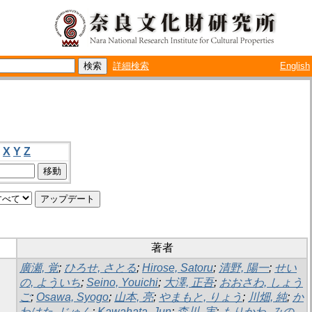
詳細検索
English
X
Y
Z
著者
廣瀬, 覚
;
ひろせ, さとる
;
Hirose, Satoru
;
清野, 陽一
;
せい
の, よういち
;
Seino, Youichi
;
大澤, 正吾
;
おおさわ, しょう
ご
;
Osawa, Syogo
;
山本, 亮
;
やまもと, りょう
;
川畑, 純
;
か
わはた, じゅん
;
Kawahata, Jun
;
森川, 実
;
もりかわ, みの