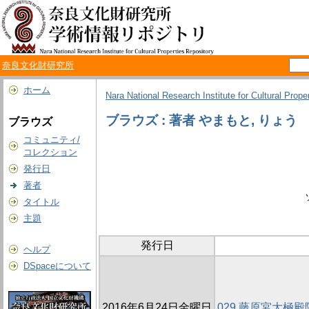
奈良文化財研究所
ホーム
Nara National Research Institute for Cultural Prope
ブラウズ : 著者 やまもと, りょう
ブラウズ
コミュニティ/
コレクション
発行日
著者
タイトル
主題
発行日
ヘルプ
DSpaceについて
2016年6月24日金曜日
029 藤原宮大極殿