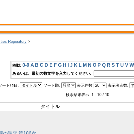
rties Repository
>
0-9
A
B
C
D
E
F
G
H
I
J
K
L
M
N
O
P
Q
R
S
T
U
V
W
移動:
あるいは、最初の数文字を入力してください:
ソート項目:
ソート順:
表示件数
表示著者数:
検索結果表示: 1 - 10 / 10
タイトル
院の調査 第186次