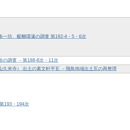
条一坊、醍醐環濠の調査 第192-4・5・6次
垣の調査 －第188-8次・11次
奥山久米寺） 出土の素文軒平瓦 －飛鳥地域出土瓦の再整理
第193・194次