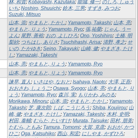
林, 和貴
;
Kobayashi, Kazutaka
;
能城, 修一
;
のしろ, しゅう
いち
;
Noshiro, Shuuichi
;
鈴木, 三男
;
すずき, みつお
;
Suzuki, Mitsuo
山本, 崇
;
やまもと, たかし
;
Yamamoto, Takashi
;
山本, 亮
;
やまもと, りょう
;
Yamamoto, Ryo
;
張,祐榮
;
じゃん, うー
よん
;
尾野, 善裕
;
おの, よしひろ
;
Ono, Yoshihiro
;
土橋, 明
梨紗
;
つちはし, ありさ
;
Tsuchihashi, Arisa
;
清野, 孝之
;
せ
いの, たかゆき
;
Seino, Takayuki
;
山崎, 健
;
やまざき, たけ
し
;
Yamazaki, Takeshi
山本, 亮
;
やまもと, りょう
;
Yamamoto, Ryo
山本, 亮
;
やまもと, りょう
;
Yamamoto, Ryo
諫早, 直人
;
いさはや, なおと
;
Isahaya, Naoto
;
大澤, 正吾
;
おおさわ, しょうご
;
Osawa, Syogo
;
山本, 亮
;
やまもと, り
ょう
;
Yamamoto, Ryo
;
森川, 実
;
もりかわ, みのる
;
Morikawa, Minoru
;
山本, 崇
;
やまもと, たかし
;
Yamamoto,
Takashi
;
芝, 康次郎
;
しば, こうじろう
;
Shiba, Koujirou
;
山
崎, 健
;
やまざき, たけし
;
Yamazaki, Takeshi
;
木村, 史明
;
村田, 泰輔
;
むらた, たいすけ
;
Murata, Taisuke
;
田村, 朋美
;
たむら, ともみ
;
Tamura, Tomomi
;
大賀, 克彦
;
おおが, かつ
ひこ
;
Oga, Katsuhiko
;
西山, 和宏
;
にしやま, かずひろ
;