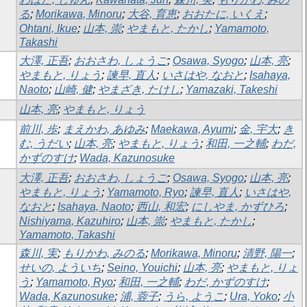
る
;
Morikawa, Minoru
;
大谷, 育恵
;
おおたに, いくえ
;
Ohtani, Ikue
;
山本, 崇
;
やまもと, たかし
;
Yamamoto,
Takashi
大澤, 正吾
;
おおさわ, しょうご
;
Osawa, Syogo
;
山本, 亮
;
やまもと, りょう
;
諫早, 直人
;
いさはや, なおと
;
Isahaya,
Naoto
;
山崎, 健
;
やまざき, たけし
;
Yamazaki, Takeshi
山本, 亮
;
やまもと, りょう
前川, 歩
;
まえかわ, あゆみ
;
Maekawa, Ayumi
;
金, 宇大
;
き
む, うだい
;
山本, 亮
;
やまもと, りょう
;
和田, 一之輔
;
わだ,
かずのすけ
;
Wada, Kazunosuke
大澤, 正吾
;
おおさわ, しょうご
;
Osawa, Syogo
;
山本, 亮
;
やまもと, りょう
;
Yamamoto, Ryo
;
諫早, 直人
;
いさはや,
なおと
;
Isahaya, Naoto
;
西山, 和宏
;
にしやま, かずひろ
;
Nishiyama, Kazuhiro
;
山本, 崇
;
やまもと, たかし
;
Yamamoto, Takashi
森川, 実
;
もりかわ, みのる
;
Morikawa, Minoru
;
清野, 陽一
;
せいの, よういち
;
Seino, Youichi
;
山本, 亮
;
やまもと, りょ
う
;
Yamamoto, Ryo
;
和田, 一之輔
;
わだ, かずのすけ
;
Wada, Kazunosuke
;
浦, 蓉子
;
うら, ようこ
;
Ura, Yoko
;
小